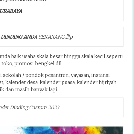
URABAYA
 DINDING AND
A SEKARANG
.
!!!p
da baik usaha skala besar hingga skala kecil seperti
 toko, promosi bengkel dll
i sekolah / pondok pesantren, yayasan, instansi
 kalender desa, kalender puasa, kalender hijriyah,
k dan masih banyak lagi.
ender Dinding Custom 2023