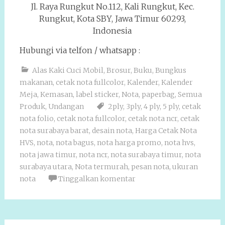
Jl. Raya Rungkut No.112, Kali Rungkut, Kec.
Rungkut, Kota SBY, Jawa Timur 60293,
Indonesia
Hubungi via telfon / whatsapp :
Alas Kaki Cuci Mobil
,
Brosur
,
Buku
,
Bungkus
makanan
,
cetak nota fullcolor
,
Kalender
,
Kalender
Meja
,
Kemasan
,
label sticker
,
Nota
,
paperbag
,
Semua
Produk
,
Undangan
2ply
,
3ply
,
4 ply
,
5 ply
,
cetak
nota folio
,
cetak nota fullcolor
,
cetak nota ncr
,
cetak
nota surabaya barat
,
desain nota
,
Harga Cetak Nota
HVS
,
nota
,
nota bagus
,
nota harga promo
,
nota hvs
,
nota jawa timur
,
nota ncr
,
nota surabaya timur
,
nota
surabaya utara
,
Nota termurah
,
pesan nota
,
ukuran
nota
Tinggalkan komentar