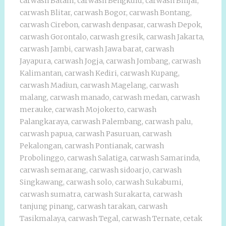
carwash Batam
,
carwash Bengkulu
,
carwash Binjai
,
carwash Blitar
,
carwash Bogor
,
carwash Bontang
,
carwash Cirebon
,
carwash denpasar
,
carwash Depok
,
carwash Gorontalo
,
carwash gresik
,
carwash Jakarta
,
carwash Jambi
,
carwash Jawa barat
,
carwash
Jayapura
,
carwash Jogja
,
carwash Jombang
,
carwash
Kalimantan
,
carwash Kediri
,
carwash Kupang
,
carwash Madiun
,
carwash Magelang
,
carwash
malang
,
carwash manado
,
carwash medan
,
carwash
merauke
,
carwash Mojokerto
,
carwash
Palangkaraya
,
carwash Palembang
,
carwash palu
,
carwash papua
,
carwash Pasuruan
,
carwash
Pekalongan
,
carwash Pontianak
,
carwash
Probolinggo
,
carwash Salatiga
,
carwash Samarinda
,
carwash semarang
,
carwash sidoarjo
,
carwash
Singkawang
,
carwash solo
,
carwash Sukabumi
,
carwash sumatra
,
carwash Surakarta
,
carwash
tanjung pinang
,
carwash tarakan
,
carwash
Tasikmalaya
,
carwash Tegal
,
carwash Ternate
,
cetak