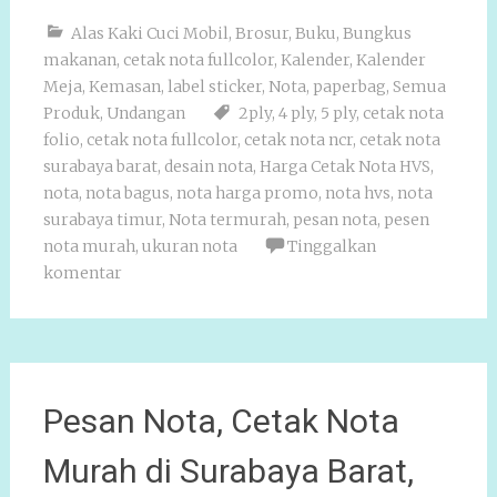
Alas Kaki Cuci Mobil
,
Brosur
,
Buku
,
Bungkus
makanan
,
cetak nota fullcolor
,
Kalender
,
Kalender
Meja
,
Kemasan
,
label sticker
,
Nota
,
paperbag
,
Semua
Produk
,
Undangan
2ply
,
4 ply
,
5 ply
,
cetak nota
folio
,
cetak nota fullcolor
,
cetak nota ncr
,
cetak nota
surabaya barat
,
desain nota
,
Harga Cetak Nota HVS
,
nota
,
nota bagus
,
nota harga promo
,
nota hvs
,
nota
surabaya timur
,
Nota termurah
,
pesan nota
,
pesen
nota murah
,
ukuran nota
Tinggalkan
komentar
Pesan Nota, Cetak Nota
Murah di Surabaya Barat,