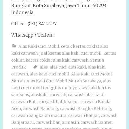
Rungkut, Kota Surabaya, Jawa Timur 60293,
Indonesia
Office : (031) 8412277
Whatsapp / Telfon :
Alas Kaki Cuci Mobil
,
cetak kertas coklat alas
kaki carwash
,
jual kertas alas kaki cuci mobil
,
kertas
coklat
,
kertas coklat alas kaki carwash
,
Semua
Produk
alas
,
alas cuci
,
alas kaki
,
alas kaki
carwash
,
alas kaki cuci mobil
,
Alas Kaki Cuci Mobil
Murah
,
Alas Kaki Cuci Mobil Murah Surabaya
,
alas
kaki cuci mobil tenggilis mejoyo
,
alas kaki kertas
samsons
,
alaskaki
,
carwash
,
carwash alas kaki
,
carwash Bali
,
carwash balikpapan
,
carwash Banda
Aceh
,
carwash Bandung
,
carwash Bangka Belitung
,
carwash bangkalan madura
,
carwash Banjar
,
carwash
Banjarbaru
,
carwash banjarmasin
,
carwash Banten
,