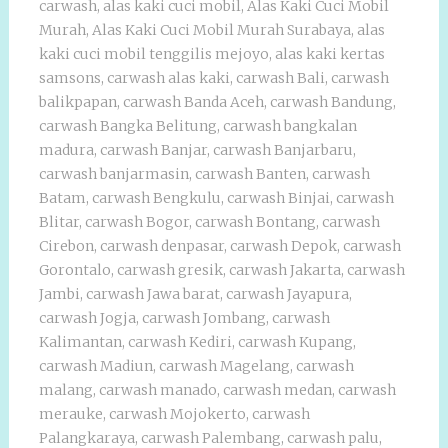
carwash
,
alas kaki cuci mobil
,
Alas Kaki Cuci Mobil
Murah
,
Alas Kaki Cuci Mobil Murah Surabaya
,
alas
kaki cuci mobil tenggilis mejoyo
,
alas kaki kertas
samsons
,
carwash alas kaki
,
carwash Bali
,
carwash
balikpapan
,
carwash Banda Aceh
,
carwash Bandung
,
carwash Bangka Belitung
,
carwash bangkalan
madura
,
carwash Banjar
,
carwash Banjarbaru
,
carwash banjarmasin
,
carwash Banten
,
carwash
Batam
,
carwash Bengkulu
,
carwash Binjai
,
carwash
Blitar
,
carwash Bogor
,
carwash Bontang
,
carwash
Cirebon
,
carwash denpasar
,
carwash Depok
,
carwash
Gorontalo
,
carwash gresik
,
carwash Jakarta
,
carwash
Jambi
,
carwash Jawa barat
,
carwash Jayapura
,
carwash Jogja
,
carwash Jombang
,
carwash
Kalimantan
,
carwash Kediri
,
carwash Kupang
,
carwash Madiun
,
carwash Magelang
,
carwash
malang
,
carwash manado
,
carwash medan
,
carwash
merauke
,
carwash Mojokerto
,
carwash
Palangkaraya
,
carwash Palembang
,
carwash palu
,