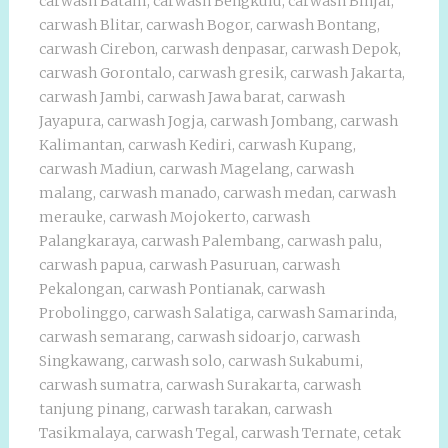
carwash Batam
,
carwash Bengkulu
,
carwash Binjai
,
carwash Blitar
,
carwash Bogor
,
carwash Bontang
,
carwash Cirebon
,
carwash denpasar
,
carwash Depok
,
carwash Gorontalo
,
carwash gresik
,
carwash Jakarta
,
carwash Jambi
,
carwash Jawa barat
,
carwash
Jayapura
,
carwash Jogja
,
carwash Jombang
,
carwash
Kalimantan
,
carwash Kediri
,
carwash Kupang
,
carwash Madiun
,
carwash Magelang
,
carwash
malang
,
carwash manado
,
carwash medan
,
carwash
merauke
,
carwash Mojokerto
,
carwash
Palangkaraya
,
carwash Palembang
,
carwash palu
,
carwash papua
,
carwash Pasuruan
,
carwash
Pekalongan
,
carwash Pontianak
,
carwash
Probolinggo
,
carwash Salatiga
,
carwash Samarinda
,
carwash semarang
,
carwash sidoarjo
,
carwash
Singkawang
,
carwash solo
,
carwash Sukabumi
,
carwash sumatra
,
carwash Surakarta
,
carwash
tanjung pinang
,
carwash tarakan
,
carwash
Tasikmalaya
,
carwash Tegal
,
carwash Ternate
,
cetak