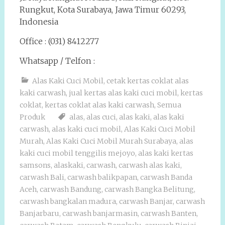
Rungkut, Kota Surabaya, Jawa Timur 60293,
Indonesia
Office : (031) 8412277
Whatsapp / Telfon :
Alas Kaki Cuci Mobil
,
cetak kertas coklat alas
kaki carwash
,
jual kertas alas kaki cuci mobil
,
kertas
coklat
,
kertas coklat alas kaki carwash
,
Semua
Produk
alas
,
alas cuci
,
alas kaki
,
alas kaki
carwash
,
alas kaki cuci mobil
,
Alas Kaki Cuci Mobil
Murah
,
Alas Kaki Cuci Mobil Murah Surabaya
,
alas
kaki cuci mobil tenggilis mejoyo
,
alas kaki kertas
samsons
,
alaskaki
,
carwash
,
carwash alas kaki
,
carwash Bali
,
carwash balikpapan
,
carwash Banda
Aceh
,
carwash Bandung
,
carwash Bangka Belitung
,
carwash bangkalan madura
,
carwash Banjar
,
carwash
Banjarbaru
,
carwash banjarmasin
,
carwash Banten
,