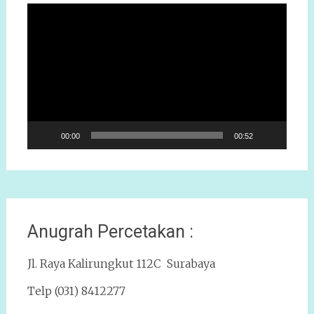
Pemutar
Video
00:00
00:52
Anugrah Percetakan :
Jl. Raya Kalirungkut 112C Surabaya
Telp (031) 8412277