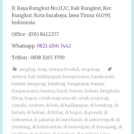
Jl. Raya Rungkut No.112C, Kali Rungkut, Kec.
Rungkut, Kota Surabaya, Jawa Timur 60293,
Indonesia
Office : (031) 8412277
Whatsapp:
0821 4356 7442
Telfon : 0838 3265 3790
amplop
,
map
,
Semua Produk
,
stopmap
ambon
,
bali
,
balikpapan
,
banajrmasin
,
banda aceh
,
bandar lampung
,
bandung
,
bangkalan
,
banjar
,
Banjarmasin
,
banten
,
barat
,
batam
,
bekasi
,
bengkulu
,
blitar
,
bogor
,
cetak map murah
,
cetak stopmap
,
cimahi
,
cirebon
,
di bali
,
di balikpapan
,
di bandung
,
di
batam
,
di bekasi
,
di blitar
,
di bogor
,
di gresik
,
di
indonesia
,
di jakarta
,
di jawa barat
,
di jawa tengah
,
di
jombang
,
di kalimantan
,
di lamongan
,
di lumajang
,
di