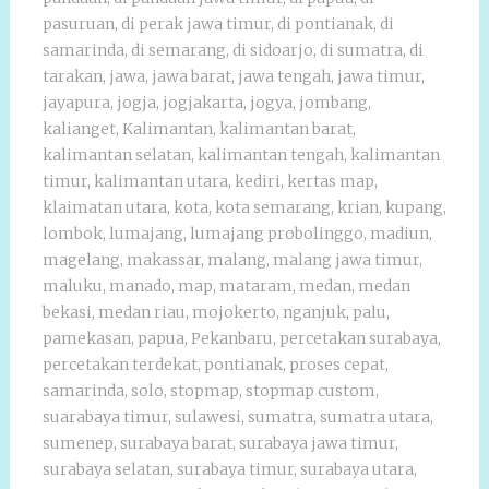
pasuruan
,
di perak jawa timur
,
di pontianak
,
di
samarinda
,
di semarang
,
di sidoarjo
,
di sumatra
,
di
tarakan
,
jawa
,
jawa barat
,
jawa tengah
,
jawa timur
,
jayapura
,
jogja
,
jogjakarta
,
jogya
,
jombang
,
kalianget
,
Kalimantan
,
kalimantan barat
,
kalimantan selatan
,
kalimantan tengah
,
kalimantan
timur
,
kalimantan utara
,
kediri
,
kertas map
,
klaimatan utara
,
kota
,
kota semarang
,
krian
,
kupang
,
lombok
,
lumajang
,
lumajang probolinggo
,
madiun
,
magelang
,
makassar
,
malang
,
malang jawa timur
,
maluku
,
manado
,
map
,
mataram
,
medan
,
medan
bekasi
,
medan riau
,
mojokerto
,
nganjuk
,
palu
,
pamekasan
,
papua
,
Pekanbaru
,
percetakan surabaya
,
percetakan terdekat
,
pontianak
,
proses cepat
,
samarinda
,
solo
,
stopmap
,
stopmap custom
,
suarabaya timur
,
sulawesi
,
sumatra
,
sumatra utara
,
sumenep
,
surabaya barat
,
surabaya jawa timur
,
surabaya selatan
,
surabaya timur
,
surabaya utara
,