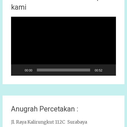
kami
Pemutar
Video
00:00
00:52
Anugrah Percetakan :
Jl. Raya Kalirungkut 112C Surabaya