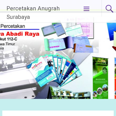
Lompat
Percetakan Anugrah
ke
Surabaya
konten