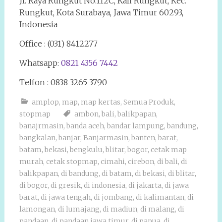
Jl. Raya Rungkut No.112C, Kali Rungkut, Kec.
Rungkut, Kota Surabaya, Jawa Timur 60293,
Indonesia
Office : (031) 8412277
Whatsapp:
0821 4356 7442
Telfon : 0838 3265 3790
amplop
,
map
,
map kertas
,
Semua Produk
,
stopmap
ambon
,
bali
,
balikpapan
,
banajrmasin
,
banda aceh
,
bandar lampung
,
bandung
,
bangkalan
,
banjar
,
Banjarmasin
,
banten
,
barat
,
batam
,
bekasi
,
bengkulu
,
blitar
,
bogor
,
cetak map
murah
,
cetak stopmap
,
cimahi
,
cirebon
,
di bali
,
di
balikpapan
,
di bandung
,
di batam
,
di bekasi
,
di blitar
,
di bogor
,
di gresik
,
di indonesia
,
di jakarta
,
di jawa
barat
,
di jawa tengah
,
di jombang
,
di kalimantan
,
di
lamongan
,
di lumajang
,
di madiun
,
di malang
,
di
pandaan
,
di pandaan jawa timur
,
di papua
,
di