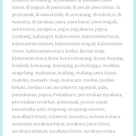
madiun
,
di malang
,
di pandaan
,
di pandaan jawa
timur
,
di papua
,
di pasuruan
,
di perak jawa timur
,
di
pontianak
,
di samarinda
,
di semarang
,
di sidoarjo
,
di
sumatra
,
di tarakan
,
jawa
,
jawa barat
,
jawa tengah
,
jawa timur
,
jayapura
,
jogja
,
jogjakarta
,
jogya
,
jombang
,
kalianget
,
Kalimantan
,
kalimantan barat
,
kalimantan selatan
,
kalimantan tengah
,
kalimantan
timur
,
kalimantan utara
,
kediri
,
kertas map
,
klaimatan utara
,
kota
,
kota semarang
,
krian
,
kupang
,
lombok
,
lumajang
,
lumajang probolinggo
,
madiun
,
magelang
,
makassar
,
malang
,
malang jawa timur
,
maluku
,
manado
,
map
,
mataram
,
medan
,
medan
bekasi
,
medan riau
,
mojokerto
,
nganjuk
,
palu
,
pamekasan
,
papua
,
Pekanbaru
,
percetakan surabaya
,
percetakan terdekat
,
pontianak
,
proses cepat
,
samarinda
,
solo
,
stopmap
,
stopmap custom
,
suarabaya timur
,
sulawesi
,
sumatra
,
sumatra utara
,
sumenep
,
surabaya barat
,
surabaya jawa timur
,
surabaya selatan
,
surabaya timur
,
surabaya utara
,