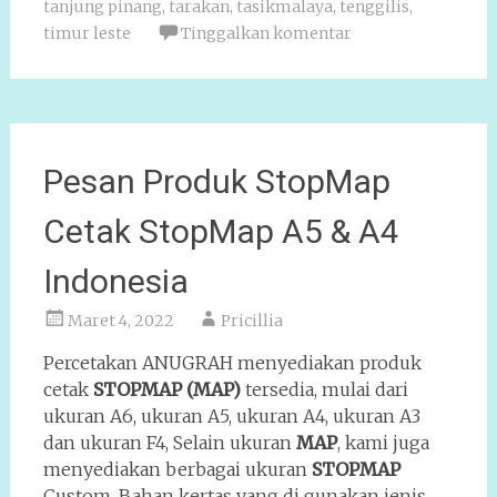
tanjung pinang
,
tarakan
,
tasikmalaya
,
tenggilis
,
timur leste
Tinggalkan komentar
Pesan Produk StopMap
Cetak StopMap A5 & A4
Indonesia
Maret 4, 2022
Pricillia
Percetakan ANUGRAH menyediakan produk
cetak
STOPMAP (MAP)
tersedia, mulai dari
ukuran A6, ukuran A5, ukuran A4, ukuran A3
dan ukuran F4, Selain ukuran
MAP
, kami juga
menyediakan berbagai ukuran
STOPMAP
Custom. Bahan kertas yang di gunakan jenis