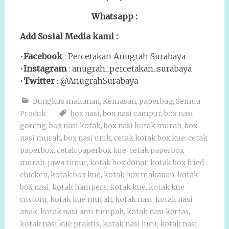
Whatsapp :
Add Sosial Media kami :
•
Facebook
: Percetakan Anugrah Surabaya
•
Instagram
: anugrah_percetakan_surabaya
•
Twitter
: @AnugrahSurabaya
Bungkus makanan
,
Kemasan
,
paperbag
,
Semua
Produk
box nasi
,
box nasi campur
,
box nasi
goreng
,
box nasi kotak
,
box nasi kotak murah
,
box
nasi murah
,
box nasi unik
,
cetak kotak box kue
,
cetak
paperbox
,
cetak paperbox kue
,
cetak paperbox
murah
,
jawa timur
,
kotak box donat
,
kotak box fried
chicken
,
kotak box kue
,
kotak box makanan
,
kotak
box nasi
,
kotak hampers
,
kotak kue
,
kotak kue
custom
,
kotak kue murah
,
kotak nasi
,
kotak nasi
anak
,
kotak nasi anti tumpah
,
kotak nasi kertas
,
kotak nasi kue praktis
,
kotak nasi lucu
,
kotak nasi