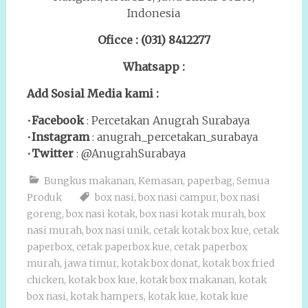
Indonesia
Oficce : (031) 8412277
Whatsapp :
Add Sosial Media kami :
•
Facebook
: Percetakan Anugrah Surabaya
•
Instagram
: anugrah_percetakan_surabaya
•
Twitter
: @AnugrahSurabaya
Bungkus makanan
,
Kemasan
,
paperbag
,
Semua
Produk
box nasi
,
box nasi campur
,
box nasi
goreng
,
box nasi kotak
,
box nasi kotak murah
,
box
nasi murah
,
box nasi unik
,
cetak kotak box kue
,
cetak
paperbox
,
cetak paperbox kue
,
cetak paperbox
murah
,
jawa timur
,
kotak box donat
,
kotak box fried
chicken
,
kotak box kue
,
kotak box makanan
,
kotak
box nasi
,
kotak hampers
,
kotak kue
,
kotak kue