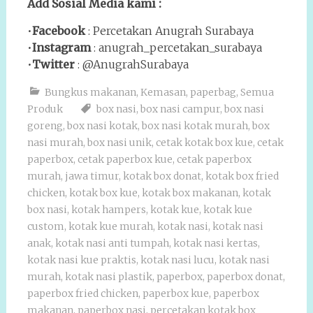
Add Sosial Media kami :
•
Facebook
: Percetakan Anugrah Surabaya
•
Instagram
: anugrah_percetakan_surabaya
•
Twitter
: @AnugrahSurabaya
Bungkus makanan
,
Kemasan
,
paperbag
,
Semua
Produk
box nasi
,
box nasi campur
,
box nasi
goreng
,
box nasi kotak
,
box nasi kotak murah
,
box
nasi murah
,
box nasi unik
,
cetak kotak box kue
,
cetak
paperbox
,
cetak paperbox kue
,
cetak paperbox
murah
,
jawa timur
,
kotak box donat
,
kotak box fried
chicken
,
kotak box kue
,
kotak box makanan
,
kotak
box nasi
,
kotak hampers
,
kotak kue
,
kotak kue
custom
,
kotak kue murah
,
kotak nasi
,
kotak nasi
anak
,
kotak nasi anti tumpah
,
kotak nasi kertas
,
kotak nasi kue praktis
,
kotak nasi lucu
,
kotak nasi
murah
,
kotak nasi plastik
,
paperbox
,
paperbox donat
,
paperbox fried chicken
,
paperbox kue
,
paperbox
makanan
,
paperbox nasi
,
percetakan kotak box