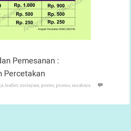
 dan Pemesanan :
h Percetakan
ga
,
leaflet
,
melayani
,
poster
,
promo
,
surabaya