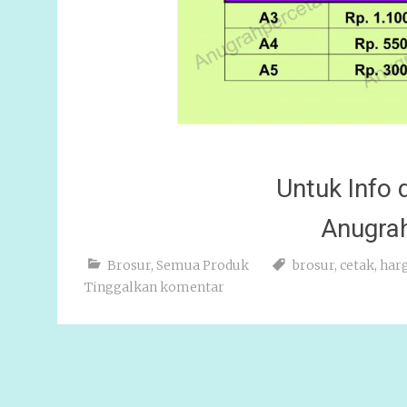
Untuk Info
Anugra
Brosur
,
Semua Produk
brosur
,
cetak
,
har
Tinggalkan komentar