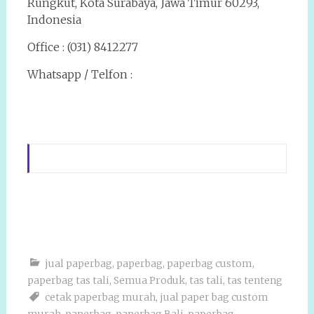
Rungkut, Kota Surabaya, Jawa Timur 60293,
Indonesia
Office : (031) 8412277
Whatsapp / Telfon :
jual paperbag
,
paperbag
,
paperbag custom
,
paperbag tas tali
,
Semua Produk
,
tas tali
,
tas tenteng
cetak paperbag murah
,
jual paper bag custom