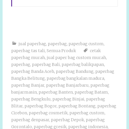
jual paperbag
,
paperbag
,
paperbag custom
,
paperbag tas tali
,
Semua Produk
cetak
paperbag murah
,
jual paper bag custom murah
,
paperbag
,
paperbag Bali
,
paperbag balikpapan
,
paperbag Banda Aceh
,
paperbag Bandung
,
paperbag
Bangka Belitung
,
paperbag bangkalan madura
,
paperbag Banjar
,
paperbag Banjarbaru
,
paperbag
banjarmasin
,
paperbag Banten
,
paperbag Batam
,
paperbag Bengkulu
,
paperbag Binjai
,
paperbag
Blitar
,
paperbag Bogor
,
paperbag Bontang
,
paperbag
Cirebon
,
paperbag cosmetik
,
paperbag custom
,
paperbag denpasar
,
paperbag Depok
,
paperbag
Gorontalo
,
paperbag gresik
,
paperbag indonesia
,