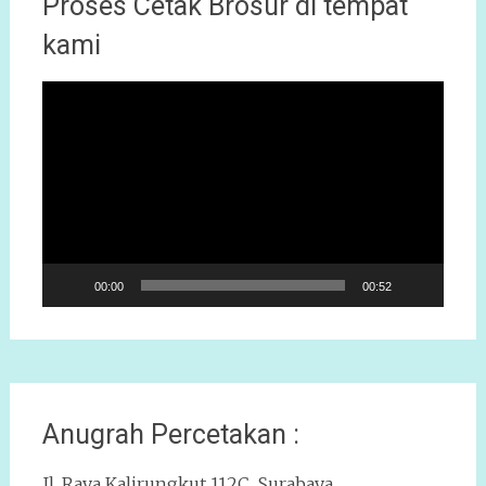
Proses Cetak Brosur di tempat
kami
Pemutar
Video
00:00
00:52
Anugrah Percetakan :
Jl. Raya Kalirungkut 112C Surabaya