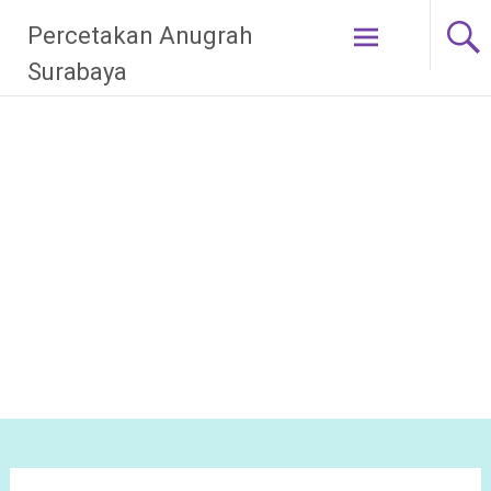
Lompat
Percetakan Anugrah
ke
Surabaya
konten