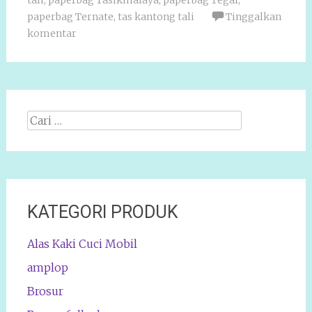
tali
,
paperbag Tasikmalaya
,
paperbag Tegal
,
paperbag Ternate
,
tas kantong tali
Tinggalkan
komentar
Cari
apa:
KATEGORI PRODUK
Alas Kaki Cuci Mobil
amplop
Brosur