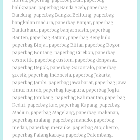
murah
,
paperbag
,
paperbag Bali
,
paperbag
balikpapan
,
paperbag Banda Aceh
,
paperbag
Bandung
,
paperbag Bangka Belitung
,
paperbag
bangkalan madura
,
paperbag Banjar
,
paperbag
Banjarbaru
,
paperbag banjarmasin
,
paperbag
Banten
,
paperbag Batam
,
paperbag Bengkulu
,
paperbag Binjai
,
paperbag Blitar
,
paperbag Bogor
,
paperbag Bontang
,
paperbag Cirebon
,
paperbag
cosmetik
,
paperbag custom
,
paperbag denpasar
,
paperbag Depok
,
paperbag Gorontalo
,
paperbag
gresik
,
paperbag indonesia
,
paperbag Jakarta
,
paperbag Jambi
,
paperbag Jawa barat
,
paperbag jawa
timur murah
,
paperbag Jayapura
,
paperbag Jogja
,
paperbag Jombang
,
paperbag Kalimantan
,
paperbag
Kediri
,
paperbag kue
,
paperbag Kupang
,
paperbag
Madiun
,
paperbag Magelang
,
paperbag makanan
,
paperbag malang
,
paperbag manado
,
paperbag
medan
,
paperbag merauke
,
paperbag Mojokerto
,
paperbag Palangkaraya
,
paperbag Palembang
,