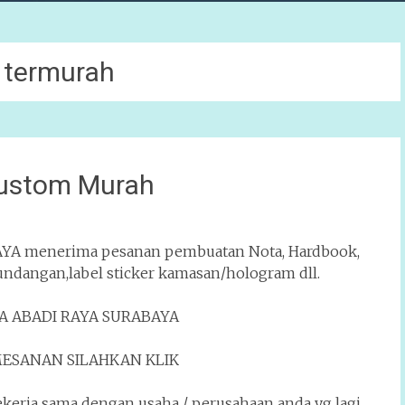
 termurah
Custom Murah
A menerima pesanan pembuatan Nota, Hardbook,
 undangan,label sticker kamasan/hologram dll.
YA ABADI RAYA SURABAYA
ESANAN SILAHKAN KLIK
ja sama dengan usaha / perusahaan anda yg lagi