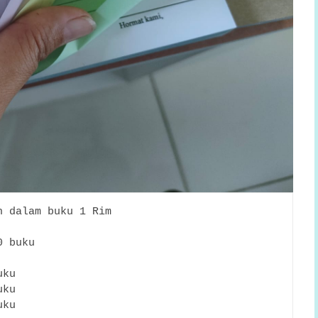
h dalam buku 1 Rim
0 buku
uku
uku
uku