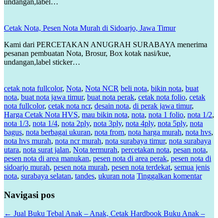
undangan,label…
Cetak Nota, Pesen Nota Murah di Sidoarjo, Jawa Timur
Kami dari PERCETAKAN ANUGRAH SURABAYA menerima
pesanan pembuatan Nota, Brosur, Box kotak nasi/kue,
undangan,label sticker…
cetak nota fullcolor
,
Nota
,
Nota NCR
beli nota
,
bikin nota
,
buat
nota
,
buat nota jawa timur
,
buat nota perak
,
cetak nota folio
,
cetak
nota fullcolor
,
cetak nota ncr
,
desain nota
,
di perak jawa timur
,
Harga Cetak Nota HVS
,
mau bikin nota
,
nota
,
nota 1 folio
,
nota 1/2
,
nota 1/3
,
nota 1/4
,
nota 2ply
,
nota 3ply
,
nota 4ply
,
nota 5ply
,
nota
bagus
,
nota berbagai ukuran
,
nota from
,
nota harga murah
,
nota hvs
,
nota hvs murah
,
nota ncr murah
,
nota surabaya timur
,
nota surabaya
utara
,
nota surat jalan
,
Nota termurah
,
percetakan nota
,
pesan nota
,
pesen nota di area manukan
,
pesen nota di area perak
,
pesen nota di
sidoarjo murah
,
pesen nota murah
,
pesen nota terdekat
,
semua jenis
nota
,
surabaya selatan
,
tandes
,
ukuran nota
Tinggalkan komentar
Navigasi pos
←
Jual Buku Tebal Anak – Anak, Cetak Hardbook Buku Anak –