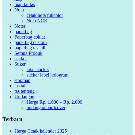
map kertas
Nota
cetak nota fullcolor
Nota NCR
Notes
paperbag
Paperbag coklat
paperbag custom
paperbag tas tali
Semua Produk
sticker
Stiker
label sticker
sticker label hologram
stopmap
tas tali
tas tenteng
Undangan
Harga Rp. 1.000 – Rp. 2.000
undangan hardcover
Terbaru
Harga Cetak kalender 2025